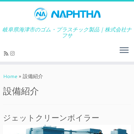
岐阜県海津市のゴム・プラスチック製品｜株式会社ナ
フサ
Skip
Home
»
設備紹介
to
content
設備紹介
ジェットクリーンボイラー