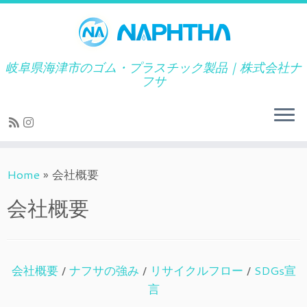
岐阜県海津市のゴム・プラスチック製品｜株式会社ナ
フサ
Skip
Home
»
会社概要
to
content
会社概要
会社概要
/
ナフサの強み
/
リサイクルフロー
/
SDGs宣
言