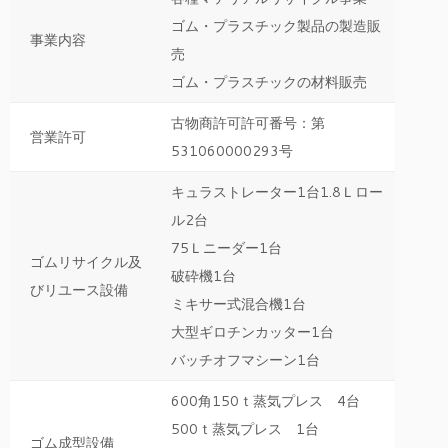
ゴム・プラスチック製品の製造販
事業内容
売
ゴム・プラスチックの材料販売
古物商許可許可番号：第
営業許可
531060000293号
キュラストレーター1台1.8Ｌロー
ル2台
75Ｌニーダー1台
ゴムリサイクル及
破砕機1台
びリユース設備
ミキサー式混合機1台
大型ギロチンカッター1台
バッチオフマシーン1台
600角150ｔ蒸気プレス 4台
500ｔ蒸気プレス 1台
ゴム成型設備